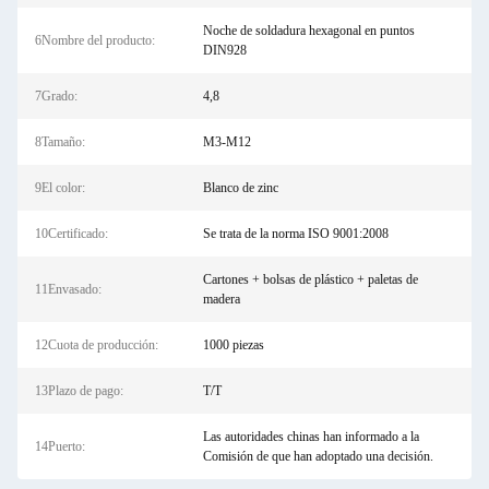
Noche de soldadura hexagonal en puntos
6Nombre del producto:
DIN928
7Grado:
4,8
8Tamaño:
M3-M12
9El color:
Blanco de zinc
10Certificado:
Se trata de la norma ISO 9001:2008
Cartones + bolsas de plástico + paletas de
11Envasado:
madera
12Cuota de producción:
1000 piezas
13Plazo de pago:
T/T
Las autoridades chinas han informado a la
14Puerto:
Comisión de que han adoptado una decisión.