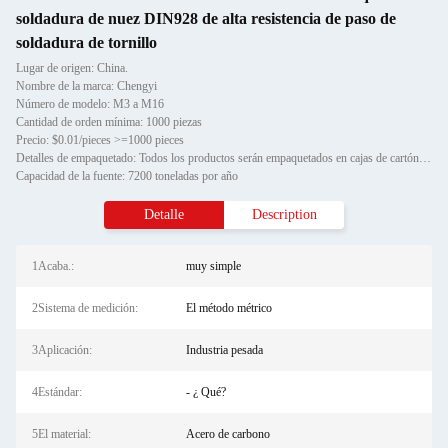
soldadura de nuez DIN928 de alta resistencia de paso de
soldadura de tornillo
Lugar de origen: China.
Nombre de la marca: Chengyi
Número de modelo: M3 a M16
Cantidad de orden mínima: 1000 piezas
Precio: $0.01/pieces >=1000 pieces
Detalles de empaquetado: Todos los productos serán empaquetados en cajas de cartón y luego en palets de madera.
Capacidad de la fuente: 7200 toneladas por año
Detalle
Description
1Acaba.:
muy simple
2Sistema de medición:
El método métrico
3Aplicación:
Industria pesada
4Estándar:
- ¿ Qué?
5El material:
Acero de carbono