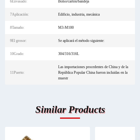
6Envasado:
Bolso/cartón/bandeja
7Aplicación:
Edificio, industria, mecánica
8Tamaño:
M3-M100
9El grosor:
Se aplicará el método siguiente:
10Grado:
304/316/316L
Las importaciones procedentes de China y de la
11Puerto:
República Popular China fueron incluidas en la
muestr
Similar Products