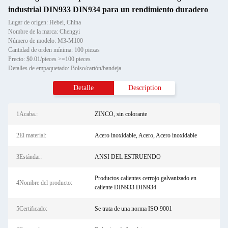
industrial DIN933 DIN934 para un rendimiento duradero
Lugar de origen: Hebei, China
Nombre de la marca: Chengyi
Número de modelo: M3-M100
Cantidad de orden mínima: 100 piezas
Precio: $0.01/pieces >=100 pieces
Detalles de empaquetado: Bolso/cartón/bandeja
Detalle
Description
1Acaba.:
ZINCO, sin colorante
2El material:
Acero inoxidable, Acero, Acero inoxidable
3Estándar:
ANSI DEL ESTRUENDO
Productos calientes cerrojo galvanizado en
4Nombre del producto:
caliente DIN933 DIN934
5Certificado:
Se trata de una norma ISO 9001