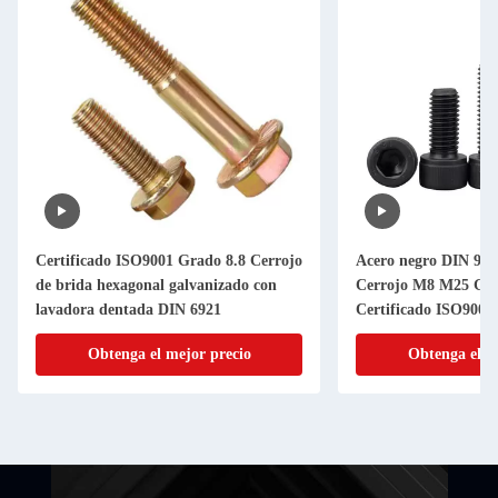
Certificado ISO9001 Grado 8.8 Cerrojo
Acero negro DIN 912
de brida hexagonal galvanizado con
Cerrojo M8 M25 Gra
lavadora dentada DIN 6921
Certificado ISO9001
Obtenga el mejor precio
Obtenga el m